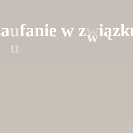
z
a
u
f
a
n
i
e
w
z
w
i
ą
z
k
w