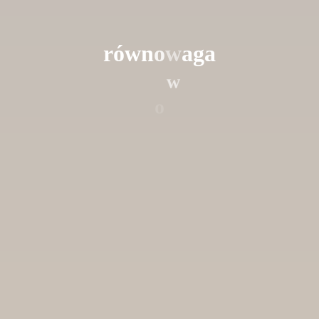
r
ó
w
n
o
w
a
g
a
w
o