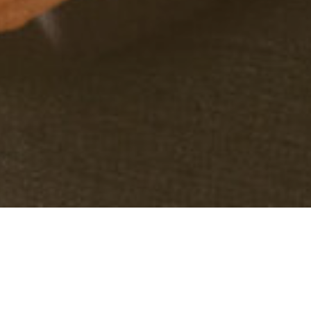
Mity na temat skuteczności
psychoterapii
Psychoterapia jest dla ludzi obłąkanych
To powszechny