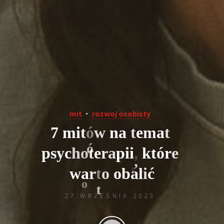
mit
rozwoj osobisty
7
m
i
t
ó
w
n
a
t
e
m
a
t
p
s
y
c
h
o
t
e
r
a
p
i
i
,
k
t
ó
r
e
w
a
r
t
o
o
b
a
l
i
ć
ó
27 WRZEŚNIA 2023
,